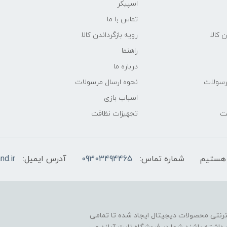
اسپیکر
تماس با ما
ن کالا
رویه بازگرداندن کالا
راهنما
درباره ما
رسولات
نحوه ارسال مرسولات
اسباب بازی
فت
تجهیزات نظافت
شماره تماس:
09303494465
آدرس ایمیل:
nd.ir
نترنتی محصولات دیجیتال ایجاد شده تا تمامی