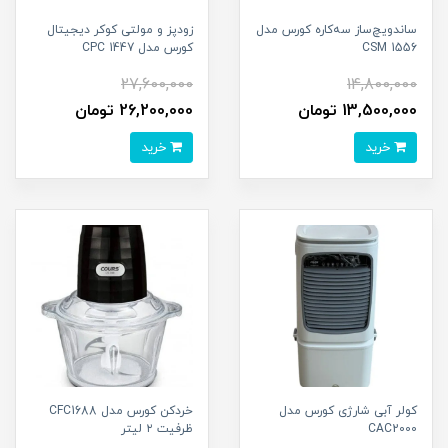
ساندویچ‌ساز سه‌کاره کورس مدل
زودپز و مولتی کوکر دیجیتال
CSM 1556
کورس مدل CPC 1447
27,600,000
14,800,000
13,500,000 تومان
26,200,000 تومان
خرید
خرید
کولر آبی شارژی کورس مدل
خردکن کورس مدل CFC1688
CAC2000
ظرفیت ۲ لیتر