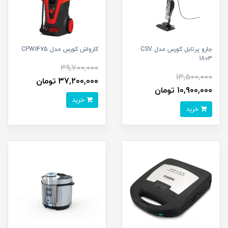
جارو پرتابل کورس مدل CSV
کارواش کورس مدل CPW1475
1803
39,700,000
13,500,000
37,200,000 تومان
10,900,000 تومان
خرید
خرید