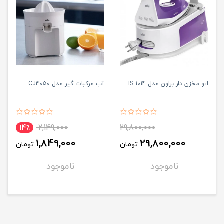
اتو مخزن دار براون مدل IS 1014
آب مرکبات گیر مدل CJ3050
2,149,000
29,800,000
14٪
1,849,000
29,800,000
تومان
تومان
ناموجود
ناموجود