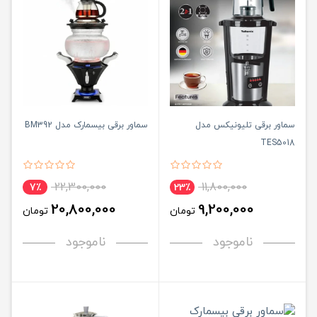
سماور برقی تلیونیکس مدل
سماور برقی بیسمارک مدل BM392
TES5018
22,300,000
11,800,000
7٪
23٪
20,800,000
9,200,000
تومان
تومان
ناموجود
ناموجود