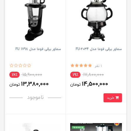
سماور برقی فوما مدل FU-2034
سماور برقی فوما مدل FU 1798
1 نفر
15,900,000
17,800,000
16٪
19٪
13,380,000
14,500,000
تومان
تومان
ناموجود
خرید