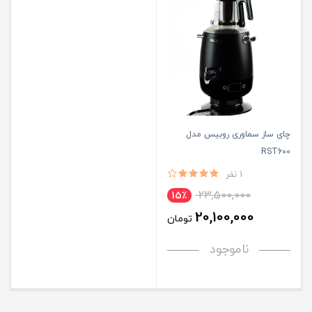
چای ساز سماوری روبیس مدل
RST600
1 نفر
23,500,000
15٪
20,100,000
تومان
ناموجود