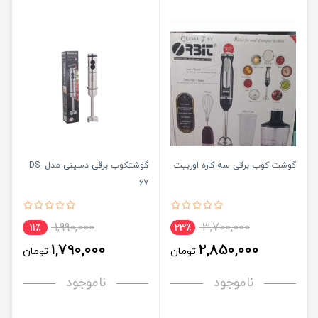
گوشت کوب برقی سه کاره اوربیت
گوشتکوب برقی دسینی مدل DS-
67
1,990,000
3,700,000
11٪
23٪
1,790,000
2,850,000
تومان
تومان
ناموجود
ناموجود