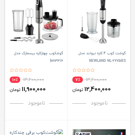
گوشت کوب 4 کاره نیولند مدل
گوشکوب چهارکاره بیسمارک مدل
bm3316
NEWLAND NL-2775BS
13,200,000
13,200,000
10٪
7٪
11,900,000
12,400,000
تومان
تومان
ناموجود
ناموجود