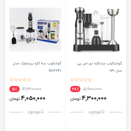
گوشتکوب چندکاره دی اس پی
گوشکوب سه کاره بیسمارک مدل
مدل ۱۱۴۱
bm2241
4,220,000
5,900,000
5٪
28٪
4,050,000
4,300,000
تومان
تومان
ناموجود
ناموجود