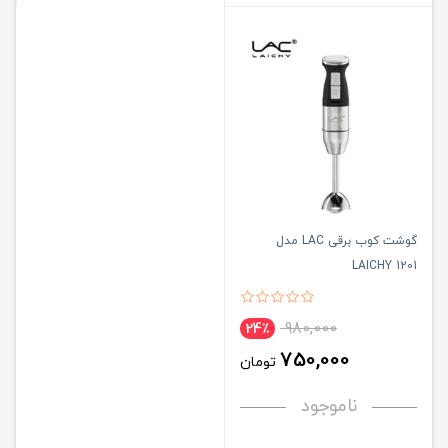
گوشت کوب برقی LAC مدل
LAICHY 1201
980,000
24٪
750,000
تومان
ناموجود