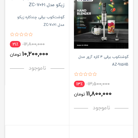
گوشت‌کوب برقی چندکاره زیکو
مدل ZC-7061
12,800,000
21٪
10,200,000
تومان
گوشتکوب برقی ۴ کاره آزور مدل
AZ-915HB
ناموجود
13,500,000
13٪
11,800,000
تومان
ناموجود