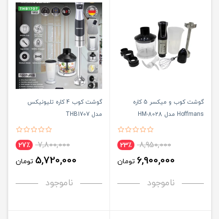
گوشت کوب و میکسر 5 کاره
گوشت کوب 4 کاره تلیونیکس
Hoffmans مدل 8028-HM
مدل THB1707
7,800,000
8,950,000
27٪
23٪
5,720,000
6,900,000
تومان
تومان
ناموجود
ناموجود