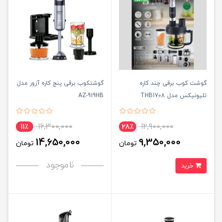
گوشت کوب برقی چند کاره
گوشتکوب برقی پنج کاره آزور مدل
تلیونیکس مدل THB1708
AZ-919HB
16,300,000
12,900,000
11٪
28٪
14,650,000
9,350,000
تومان
تومان
ناموجود
خرید