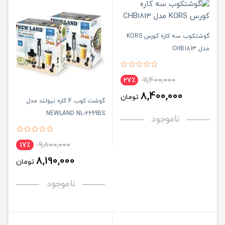
گوشتکوب سه کاره کورس KORS
مدل CHB1813
11,400,000
27٪
8,400,000
تومان
گوشت کوب 4 کاره نیولند مدل
NEWLAND NL-2699BS
ناموجود
9,800,000
17٪
8,190,000
تومان
ناموجود