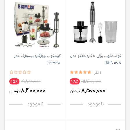
گوشت‌کوب برقی ۵ کاره دهکو مدل
گوشکوب چهارکاره بیسمارک مدل
bm3315
DHB-1205
1 نفر
9,800,000
11,700,000
15٪
28٪
8,400,000
8,500,000
تومان
تومان
ناموجود
ناموجود