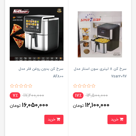
سرخ کن 8 لیتری سون استار مدل
سرخ کن بدون روغن فلر مدل
AF800
7sar2097
17,200,000
14,500,000
7٪
17٪
16,050,000
12,100,000
تومان
تومان
خرید
خرید