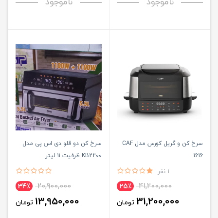
ناموجود
ناموجود
سرخ کن و گریل کورس مدل CAF
سرخ کن دو قلو دی اس پی مدل
1616
KB2200 ظرفیت ۱۱ لیتر
1 نفر
20,900,000
41,200,000
34٪
25٪
13,950,000
31,200,000
تومان
تومان