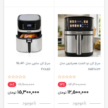
سرخ کن دو المنت همیلتون مدل
سرخ کن ساچی مدل NL-AF-
4785D
HAF6823
16,900,000
14,300,000
10٪
13٪
15,300,000
12,500,000
تومان
تومان
ناموجود
ناموجود