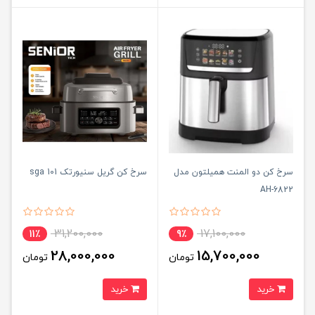
سرخ کن دو المنت همیلتون مدل
سرخ کن گریل سنیورتک sga 101
AH-6822
31,200,000
17,100,000
11٪
9٪
28,000,000
15,700,000
تومان
تومان
خرید
خرید