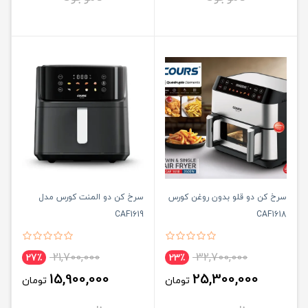
سرخ کن دو قلو بدون روغن کورس
سرخ کن دو المنت کورس مدل
CAF1619
CAF1618
21,700,000
32,700,000
27٪
23٪
15,900,000
25,300,000
تومان
تومان