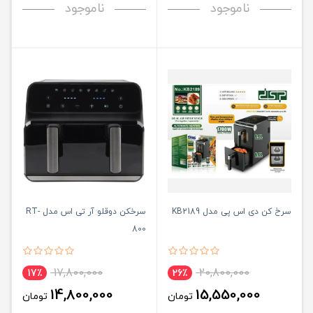
ناموجود
ناموجود
سرخ کن دی اس پی مدل KB2189
سرخکن دوقلو آر تی اس مدل RT-
800
17,800,000
20,800,000
17٪
26٪
14,800,000
15,550,000
تومان
تومان