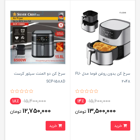
سرخ کن بدون روغن فوما مدل FU-
سرخ کن دو المنت سیلور کرست
SCP-1588D
2048
15,400,000
15,600,000
18٪
14٪
12,750,000
13,500,000
تومان
تومان
خرید
خرید