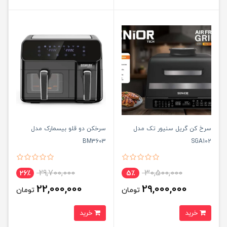
سرخ کن گریل سنیور تک مدل
سرخکن دو قلو بیسمارک مدل
BM3603
SGA102
29,700,000
30,500,000
26٪
5٪
22,000,000
29,000,000
تومان
تومان
خرید
خرید