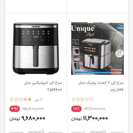
سرخ کن ۲ المنت یونیک مدل
سرخ کن تلیونیکس مدل
TAF4422
us_1244
2 نفر
15,800,000
13,600,000
39٪
17٪
9,680,000
11,300,000
تومان
تومان
ناموجود
ناموجود