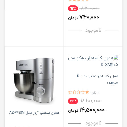
8,700,000
92٪
740,000
تومان
ناموجود
همزن کاسه‌دار دهکو مدل D-
SM1105
1 نفر
18,600,000
23٪
14,500,000
تومان
همزن صنعتی آزور مدل AZ-931SM
ناموجود