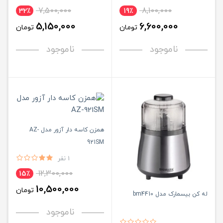
7,500,000
8,100,000
32٪
19٪
5,150,000
6,600,000
تومان
تومان
ناموجود
ناموجود
همزن کاسه دار آزور مدل AZ-
921SM
1 نفر
12,300,000
15٪
10,500,000
تومان
له کن بیسمارک مدل bm4410
ناموجود