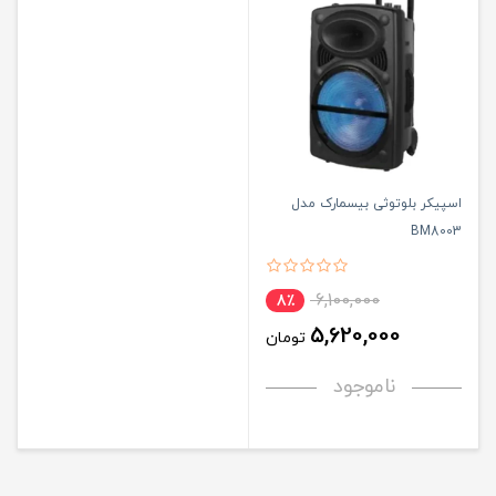
اسپیکر بلوتوثی بیسمارک مدل
BM8003
6,100,000
8٪
5,620,000
تومان
ناموجود