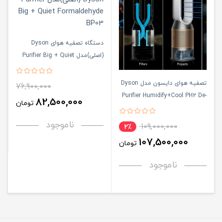
دستگاه تصفیه هوای Dyson
(اصلی)مدل Purifier Big + Quiet
Formaldehyde BP03
تصفیه هوای دایسون مدل Dyson
76,900,000
Purifier Humidify+Cool PH2 De-
82,500,000
تومان
NOx PH05
ناموجود
109,000,000
2٪
107,500,000
تومان
ناموجود