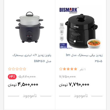
زودپز برقی بیسمارک مدل bm
پلوپز زودپز 0/6 لیتری بیسمارک
3505
مدل BM3516
1 نفر
5,870,000
7,750,000
24٪
4,500,000
7,790,000
تومان
تومان
ناموجود
ناموجود