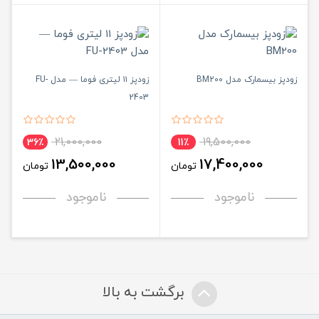
زودپز بیسمارک مدل BM200
زودپز ۱۱ لیتری فوما — مدل FU-
2403
21,000,000
19,500,000
36٪
11٪
13,500,000
17,400,000
تومان
تومان
ناموجود
ناموجود
برگشت به بالا