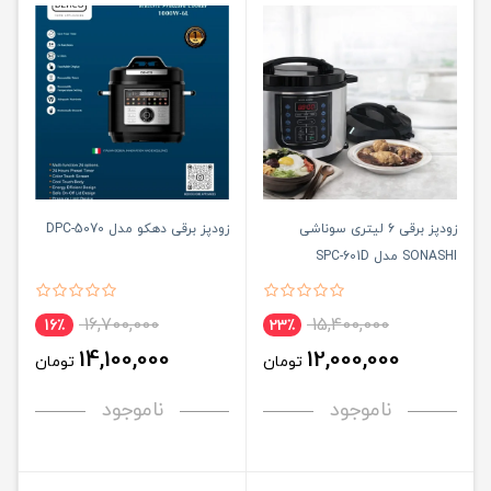
زودپز برقی 6 لیتری سوناشی
زودپز برقی دهکو مدل DPC-5070
SONASHI مدل SPC-601D
16,700,000
15,400,000
16٪
23٪
14,100,000
12,000,000
تومان
تومان
ناموجود
ناموجود