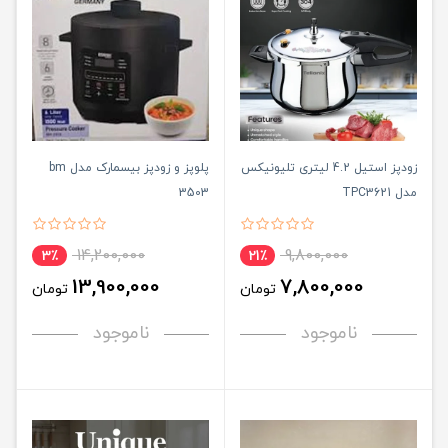
زودپز استیل 4.2 لیتری تلیونیکس
پلوپز و زودپز بیسمارک مدل bm
مدل TPC3621
3503
14,200,000
9,800,000
3٪
21٪
13,900,000
7,800,000
تومان
تومان
ناموجود
ناموجود