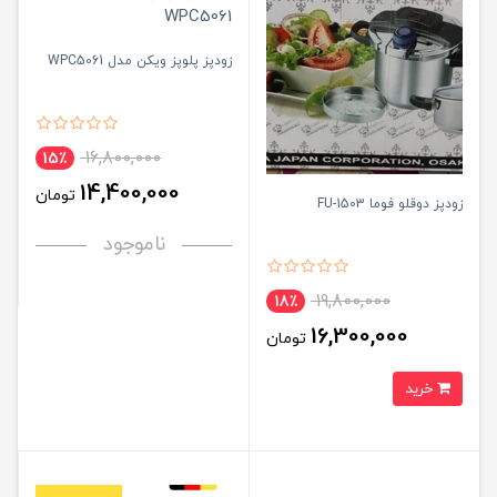
زودپز پلوپز ویکن مدل WPC5061
16,800,000
15٪
14,400,000
تومان
زودپز دوقلو فوما FU-1503
ناموجود
19,800,000
18٪
16,300,000
تومان
خرید