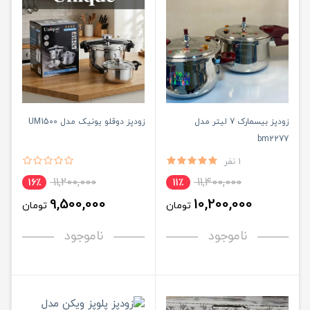
زودپز بیسمارک 7 لیتر مدل
زودپز دوقلو یونیک مدل UM1500
bm2277
1 نفر
11,200,000
11,400,000
16٪
11٪
9,500,000
10,200,000
تومان
تومان
ناموجود
ناموجود