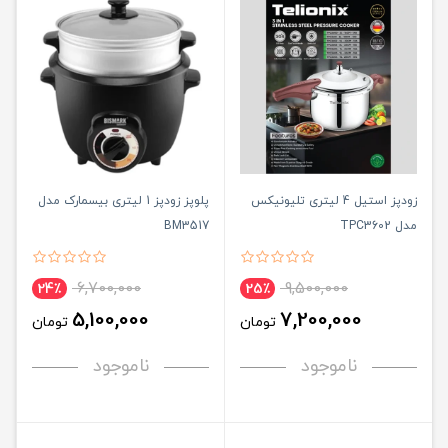
زودپز استیل 4 لیتری تلیونیکس
پلوپز زودپز 1 لیتری بیسمارک مدل
مدل TPC3602
BM3517
6,700,000
9,500,000
24٪
25٪
5,100,000
7,200,000
تومان
تومان
ناموجود
ناموجود