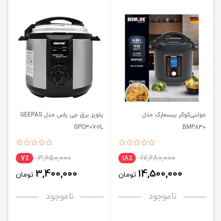
مولتی‌کوکر بیسمارک مدل
پلوپز برق جی پاس مدل GEEPAS
GPC307-6L
BMP830
3,650,000
17,680,000
7٪
18٪
3,400,000
14,500,000
تومان
تومان
ناموجود
ناموجود