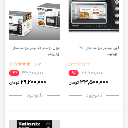
آون توستر نیولند مدل NL-
اوون توستر 50 لیتر نیولند مدل
2950BL
2945BL
2 نفر
33,600,000
36,700,000
14٪
9٪
29,200,000
33,500,000
تومان
تومان
ناموجود
ناموجود