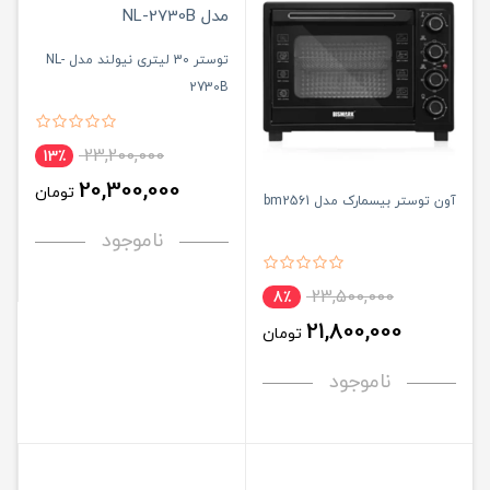
توستر 30 لیتری نیولند مدل NL-
2730B
23,200,000
13٪
20,300,000
تومان
آون توستر بیسمارک مدل bm2561
ناموجود
23,500,000
8٪
21,800,000
تومان
ناموجود