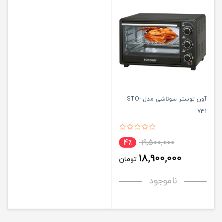
آون توستر سوناشی مدل STO-
731
19,500,000
4٪
18,900,000
تومان
ناموجود