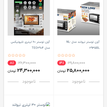
آون توستر نیولند مدل NL-
آون توستر 60 لیتری تلیونیکس
2935BL
مدل TEO2904
26,300,000
29,800,000
8٪
14٪
24,300,000
25,800,000
تومان
تومان
ناموجود
ناموجود