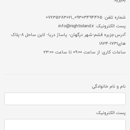
بگیرید.
شماره تلفن: 09303494465_07635283061
پست الکترونیک: info@nightisland.ir
آدرس:جزیره قشم-شهر درگهان- پاساژ دریا- لاین ساحل 8-پلاک
های1731-1824
ساعات کاری: از ساعت 09:00 تا ساعت 23:00
نام و نام خانوادگی
پست الکترونیک