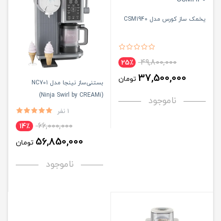
یخمک ساز کورس مدل CSM1940
49,800,000
25٪
37,500,000
تومان
بستنی‌ساز نینجا مدل NC701
(Ninja Swirl by CREAMi)
ناموجود
1 نفر
66,000,000
14٪
56,850,000
تومان
ناموجود