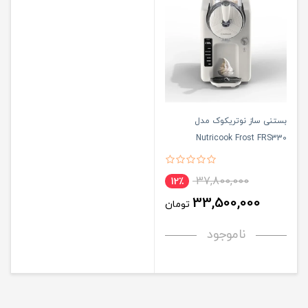
بستنی ساز نوتریکوک مدل
Nutricook Frost FRS330
37,800,000
12٪
33,500,000
تومان
ناموجود