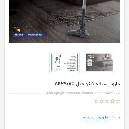
جارو ایستاده آیکو مدل AK640VC
Aiko upright vacuum cleaner model AK640VC
دسته :
جاروبرقی ایستاده