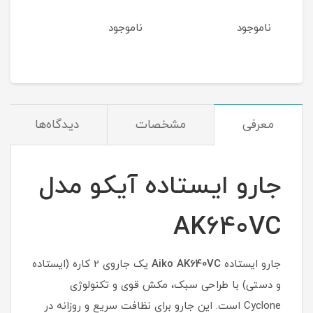
ناموجود
ناموجود
نام
معرفی
مشخصات
دیدگاه‌ها
جارو ایستاده آیکو مدل
AK640VC
جارو ایستاده
Aiko AK640VC
یک جاروی 2 کاره (ایستاده
و دستی) با طراحی سبک، مکش قوی و تکنولوژی
Cyclone است. این جارو برای نظافت سریع و روزانه در