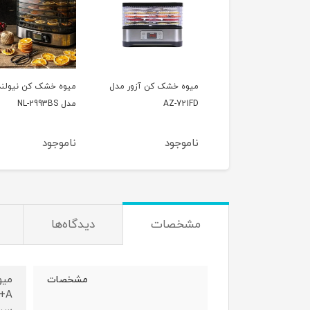
ه خشک کن دیجیتال
میوه خشک کن آزور مدل
میوه خشک کن نیولند
ونیکس مدل
AZ-721FD
مدل NL-2993BS
TFD4
وجود
ناموجود
ناموجود
مشخصات
دیدگاه‌ها
مشخصات
A+