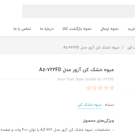
رید
نحوه ارسال
نحوه بازگشت کالا
درباره ما
تماس با ما
 کن
میوه خشک کن آزور مدل Az-722FD
میوه خشک کن آزور مدل Az-722FD
Azor fruit dryer model Az-722FD
دسته :
میوه خشک کن
ویژگی‌های محصول
مشخصات: میوه خشک کن آزور مدل AZ-722 با توان 400 وات و صفحه...