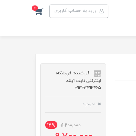
0
ورود به حساب کاربری
فروشنده: فروشگاه
اینترنتی نایت آیلند
09303494465
ناموجود
14%
11,200,000