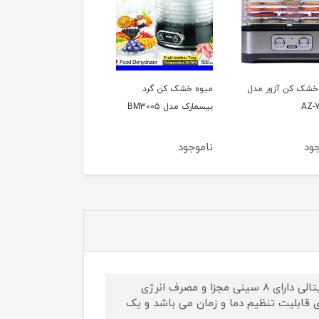
خشک کن آزور مدل
میوه خشک کن گرد
AZ-
بیسمارک مدل BM3005
ود
ناموجود
میوه خشک کن آزور مدل AZ-722 با توان 400 وات و صفحه نمایشگر دیجیتالی دارای 8 سینی مجزا و مصرف انرژی
 قابلیت تنظیم دما و زمان می باشد و یک