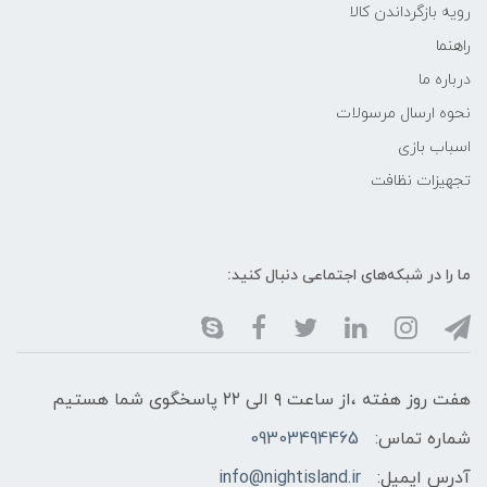
رویه بازگرداندن کالا
راهنما
درباره ما
نحوه ارسال مرسولات
اسباب بازی
تجهیزات نظافت
ما را در شبکه‌های اجتماعی دنبال کنید:
هفت روز هفته ،از ساعت ۹ الی ۲۲ پاسخگوی شما هستیم
شماره تماس:
09303494465
آدرس ایمیل:
info@nightisland.ir