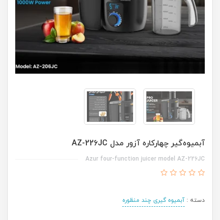
آبمیوه‌گیر چهارکاره آزور مدل AZ-226JC
Azur four-function juicer model AZ-226JC
دسته :
آبمیوه گیری چند منظوره