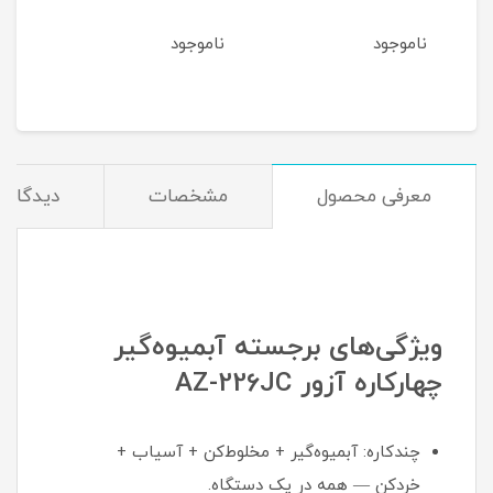
ناموجود
ناموجود
نام
معرفی محصول
مشخصات
دیدگاه‌ه
ویژگی‌های برجسته آبمیوه‌گیر
چهارکاره آزور AZ-226JC
چندکاره: آبمیوه‌گیر + مخلوط‌کن + آسیاب +
خردکن — همه در یک دستگاه.