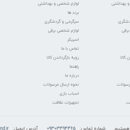
و بهداشتی
لوازم شخصی و بهداشتی
برند ها
دشگری
سرگرمی و گردشگری
برقی
لوازم شخصی برقی
اسپیکر
تماس با ما
ن کالا
رویه بازگرداندن کالا
راهنما
درباره ما
رسولات
نحوه ارسال مرسولات
اسباب بازی
فت
تجهیزات نظافت
شماره تماس:
09303494465
آدرس ایمیل:
nd.ir