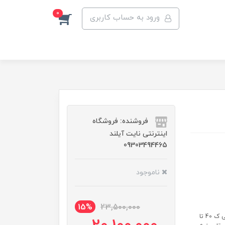
0
ورود به حساب کاربری
فروشنده: فروشگاه
اینترنتی نایت آیلند
09303494465
ناموجود
15%
23,500,000
مشخصات: مدل :BMM610 نوع : کف شور ایستاده شارژی میزان شارژ دهی ک 40 تا