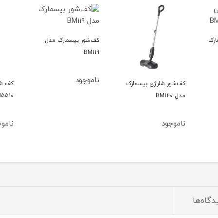
ارک
کف‌شور بیسمارک مدل
BM119
ناموجود
کف‌شور شارژی بیسمارک
کف شو
مدل BM120
5510
ناموجود
نامو
دگاه‌ها