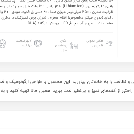
50 دقیقه مدت زمان شارژ شدن کامل : 4-5 ساعت جنس بدنه : 
باتری : لیتیوم-یون (Lithium-ion) ولتاژ باتری : 12 ولت ط
ظرفیت مخزن : 0
: ندارد (بدون فیلتر مخصوص) اقلام همراه : شارژر، برس تمیزکننده، مخزن 
مشخصات : اسپری آب، چراغ LED، چرخش دوگانه (DUA...
امکان تحویل
امکان
۷ روز ضمانت
اکسپرس
پرداخت در
بازگشت
محل
تاده بیسمارک BMM610، درخشندگی و نظافت را به خانه‌تان بیاورید. این محصول با طراحی ارگ
 راحتی از کف‌های تمیز و بی‌نظیر لذت ببرید. همین حالا تهیه کنید و به 