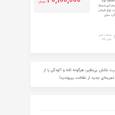
20,100,000
پلاستیک مقاوم نوع
تومان
ول سیم : بدون سیم (بی‌سیم)
35 میلی‌لیتر میزان صدا : 60 دسی‌بل قدرت موتور : 30 وات نوع فیلتر
آب سایر
ضمانت اصل
بودن کالا
ونومیک و قدرت مکش بی‌نظیر، هرگونه لکه و آلودگی را از
تجربه‌ای جدید از نظافت بپیوندید!