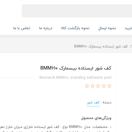
رید
نحوه ارسال
نحوه بازگشت کالا
درباره ما
تماس با ما
کف شور ایستاده بیسمارک BMM610
کف شور ایستاده بیسمارک BMM610
Bismarck BMM610 standing saltwater pool
دسته :
کف شور
ویژگی‌های محصول