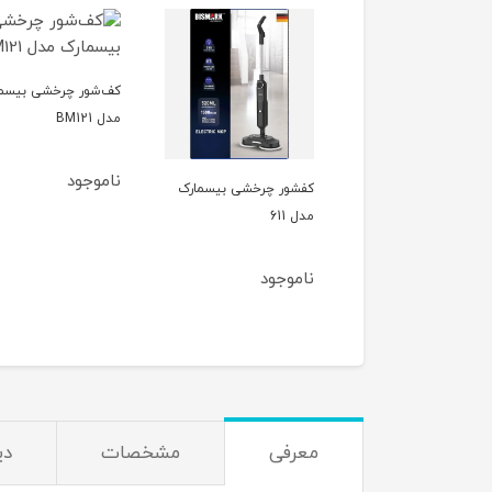
کف‌شور چرخشی بیسم
مدل BM121
ناموجود
وبرقی عصایی و زمین
کفشور چرخشی بیسمارک
بیسل مدل 4136K
مدل 611
وجود
ناموجود
معرفی
مشخصات
دی