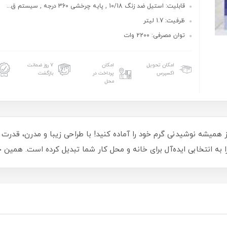
قابلیت: استیل ضد زنگ 10/18 , پایه چرخشی 360 درجه , سیستم ق...
ظرفیت: 1.7 لیتر
توان مصرفی: 2200 وات
امکان تحویل
امکان
۷ روز ضمانت
اکسپرس
پرداخت در
بازگشت
محل
بیسمارک مدل BM 3403، سریع‌تر از همیشه نوشیدنی گرم خود را آماده کنید! با طراحی زیبا و 
به انتخابی ایده‌آل برای خانه و محل کار شما تبدیل کرده است. همین 