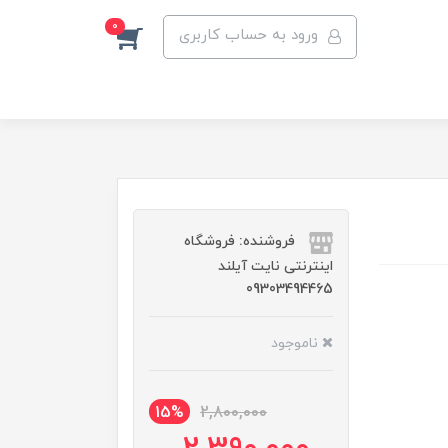
0
ورود به حساب کاربری
فروشنده: فروشگاه
اینترنتی نایت آیلند
09303494465
ناموجود
15%
2,800,000