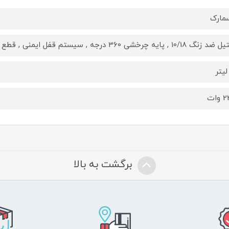
مارک
10/1 , پایه چرخشی 360 درجه , سیستم قفل ایمنی , قطع کن خودکار
وات
برگشت به بالا