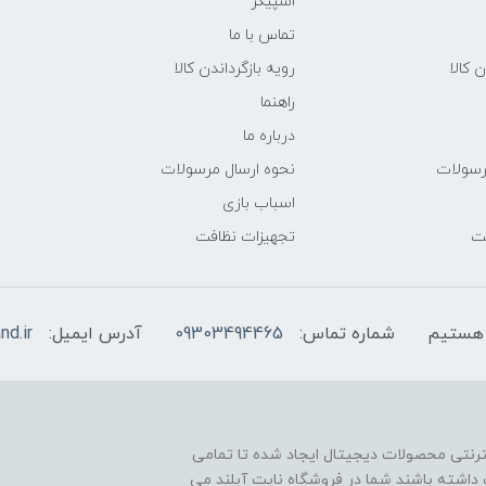
اسپیکر
تماس با ما
ن کالا
رویه بازگرداندن کالا
راهنما
درباره ما
رسولات
نحوه ارسال مرسولات
اسباب بازی
فت
تجهیزات نظافت
شماره تماس:
09303494465
آدرس ایمیل:
nd.ir
نترنتی محصولات دیجیتال ایجاد شده تا تمامی
داشته باشند شما در فروشگاه نایت آیلند می