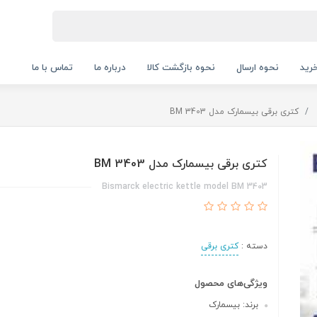
رید
نحوه ارسال
نحوه بازگشت کالا
درباره ما
تماس با ما
کتری برقی بیسمارک مدل BM 3403
کتری برقی بیسمارک مدل BM 3403
Bismarck electric kettle model BM 3403
دسته :
کتری برقی
ویژگی‌های محصول
برند: بیسمارک