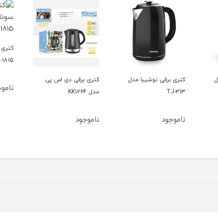
کتری 
-1815
ل
کتری برقی توشیبا مدل
کتری برقی دی اس پی
نامو
TJ-313
مدل KK1264
ناموجود
ناموجود