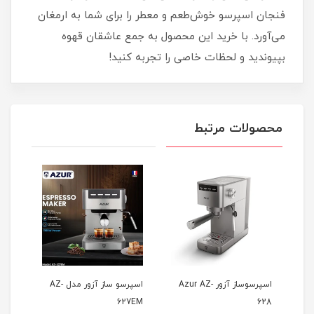
فنجان اسپرسو خوش‌طعم و معطر را برای شما به ارمغان
می‌آورد. با خرید این محصول به جمع عاشقان قهوه
بپیوندید و لحظات خاصی را تجربه کنید!
محصولات مرتبط
ور مدل AZ-
اسپرسوساز آزور Azur AZ-
اسپرسو ساز آزور مدل AZ-
105
627EM
628