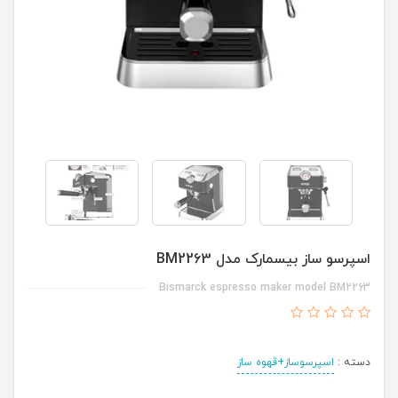
اسپرسو ساز بیسمارک مدل BM2263
Bismarck espresso maker model BM2263
دسته :
اسپرسوساز+قهوه ساز