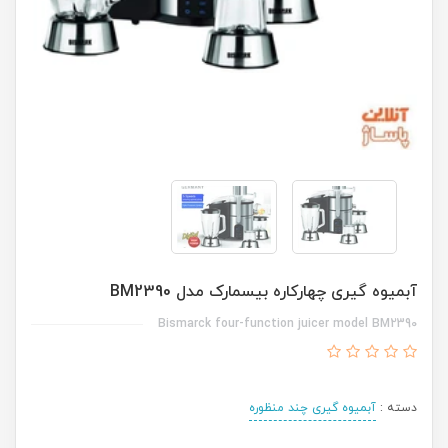
آبمیوه گیری چهارکاره بیسمارک مدل BM2390
Bismarck four-function juicer model BM2390
دسته :
آبمیوه گیری چند منظوره