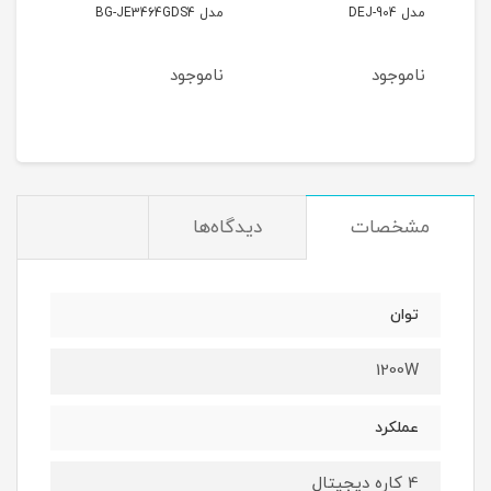
مدل DEJ-904
مدل BG-JE3464GDS4
ناموجود
ناموجود
مشخصات
دیدگاه‌ها
توان
1200W
عملکرد
4 کاره دیجیتال