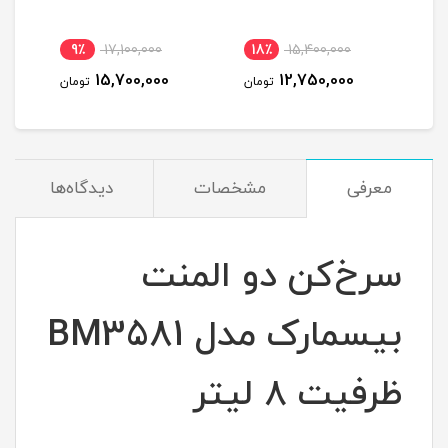
9٪
17,100,000
18٪
15,400,000
1
15,700,000
12,750,000
مان
تومان
تومان
معرفی
مشخصات
دیدگاه‌ها
سرخ‌کن دو المنت
بیسمارک مدل BM3581
ظرفیت ۸ لیتر