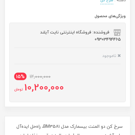
دسته :
سرخ کن
ویژگی‌های محصول
فروشنده: فروشگاه اینترنتی نایت آیلند
09303494465
ناموجود
15%
12,000,000
10,200,000
تومان
سرخ کن دو المنت بیسمارک مدل BM3581، راه‌حل ایده‌آل