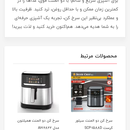
برای آشپزی سریع و سالم! با دو المنت قوی، غذاها را در
کمترین زمان ممکن و با حداقل روغن، ترد کنید. ظرفیت بالا
و عملکرد بی‌نظیر این سرخ کن، تجربه یک آشپزی حرفه‌ای
را به شما هدیه می‌دهد. هم‌اکنون خرید کنید و لذت ببرید!
محصولات مرتبط
سرخ کن دو المنت سیلور
سرخ کن دو المنت همیلتون
سرخ 
کرست SCP-1588D
مدل AH-6822
 101