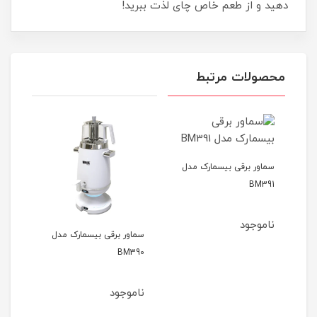
دهید و از طعم خاص چای لذت ببرید!
محصولات مرتبط
سماور برقی بیسمارک مدل
BM391
ناموجود
دل
سماور برقی بیسمارک مدل
چای 
BM390
مدل T600
ناموجود
نام