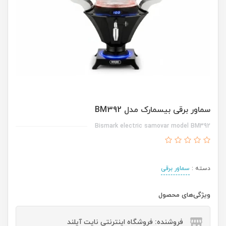
سماور برقی بیسمارک مدل BM392
Bismark electric samovar model BM392
دسته :
سماور برقی
ویژگی‌های محصول
فروشنده: فروشگاه اینترنتی نایت آیلند