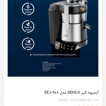
آبمیوه گیر DEHCO مدل DEJ-908
DEHCO Juicer Model DEJ-908