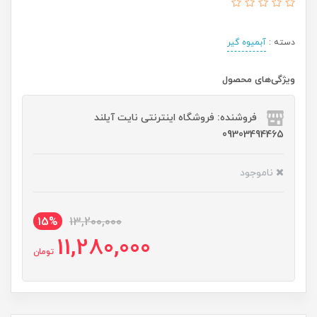
دسته :
آبمیوه گیر
ویژگی‌های محصول
فروشنده: فروشگاه اینترنتی نایت آیلند
09303494465
ناموجود
15%
13,200,000
11,280,000
تومان