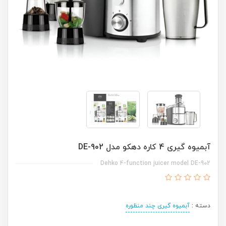
آبمیوه گیری 4 کاره دهکو مدل DE-902
Dehko 4-function juicer model DE-902
دسته :
آبمیوه گیری چند منظوره