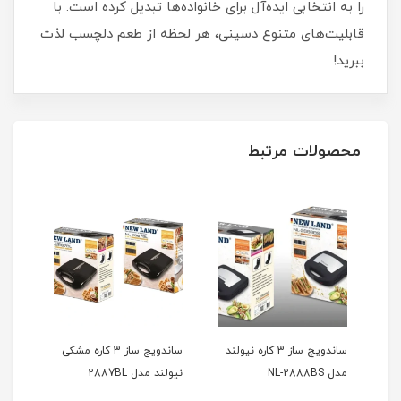
را به انتخابی ایده‌آل برای خانواده‌ها تبدیل کرده است. با
قابلیت‌های متنوع دسینی، هر لحظه از طعم‌ دلچسب لذت
ببرید!
محصولات مرتبط
ساندویچ ساز 3 کاره نیولند
ساندویج ساز 3 کاره مشکی
ساند
مدل NL-2888BS
نیولند مدل 2887BL
8BS