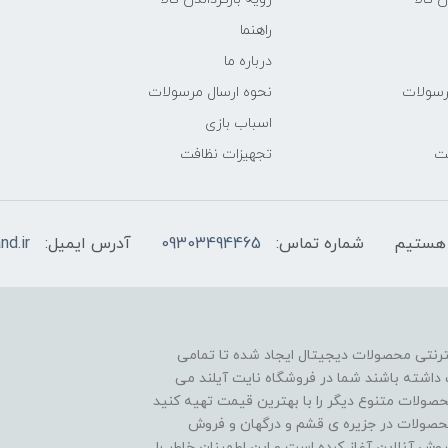
راهنما
درباره ما
رسولات
نحوه ارسال مرسولات
اسباب بازی
فت
تجهیزات نظافت
شماره تماس:
09303494465
آدرس ایمیل:
nd.ir
نترنتی محصولات دیجیتال ایجاد شده تا تمامی
داشته باشند شما در فروشگاه نایت آیلند می
صولات متنوع دیگر را با بهترین قیمت تهیه کنید
ساله در وارادت انواع محصولات در جزیره ی قشم و درگهان و فروش
عالیت خود را از سال 1400 در حوزه فروش آنلاین آغاز کرده است و این اطمینان خاطر را