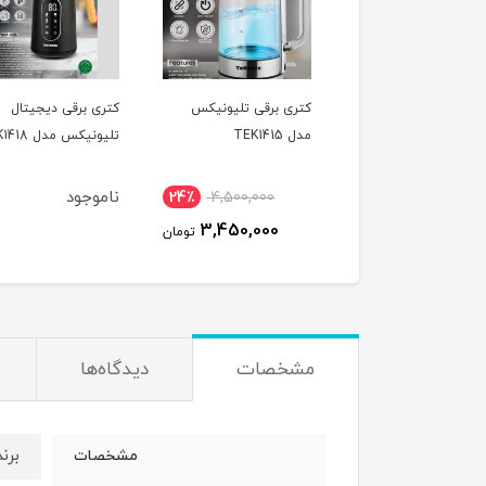
ی برقی تلیونیکس
کتری برقی تلیونیکس
کتری برقی دیجیتال
TEK1
مدل TEK1415
تلیونیکس مدل TEK1418
ناموجود
24٪
4,500,000
38٪
4,100,000
3,450,000
2,550,000
تومان
تومان
مشخصات
دیدگاه‌ها
برن
مشخصات