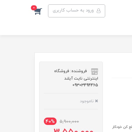
0
ورود به حساب کاربری
فروشنده: فروشگاه
اینترنتی نایت آیلند
09303494465
ناموجود
40%
5,900,000
 : ۲۲۰۰ وات ظرفیت کتر ی: ۱.۷ لیتر قطع کن خودکار