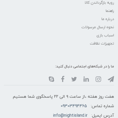
رویه بازگرداندن کالا
راهنما
درباره ما
نحوه ارسال مرسولات
اسباب بازی
تجهیزات نظافت
ما را در شبکه‌های اجتماعی دنبال کنید:
هفت روز هفته ،از ساعت ۹ الی ۲۲ پاسخگوی شما هستیم
شماره تماس:
09303494465
آدرس ایمیل:
info@nightisland.ir