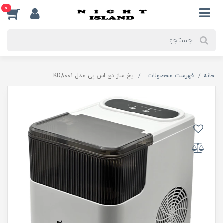
0
خانه
فهرست محصولات
یخ ساز دی اس پی مدل KD8001