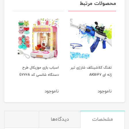
محصولات مرتبط
تفنگ کلاشینکف شارژی تیر
اسباب بازی موزیکال طرح
ماشی
ژله ای AKM-47
دستگاه شانسی کد G772A
WLTOYS 
ناموجود
ناموجود
نام
مشخصات
دیدگاه‌ها