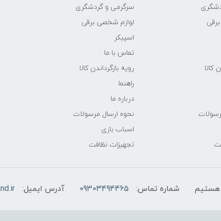
دشگری
سرگرمی و گردشگری
برقی
لوازم شخصی برقی
اسپیکر
تماس با ما
ن کالا
رویه بازگرداندن کالا
راهنما
درباره ما
رسولات
نحوه ارسال مرسولات
اسباب بازی
فت
تجهیزات نظافت
شماره تماس:
09303494465
آدرس ایمیل:
nd.ir