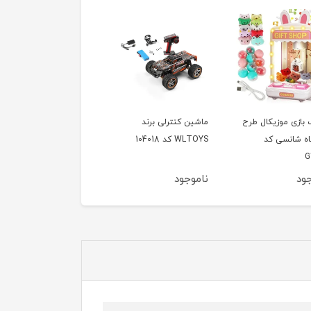
 بازی موزیکال طرح
ماشین کنترلی برند
چای ساز بوش مدل
ه شانسی کد
WLTOYS کد 104018
TTA5883
G
ود
ناموجود
ناموجود