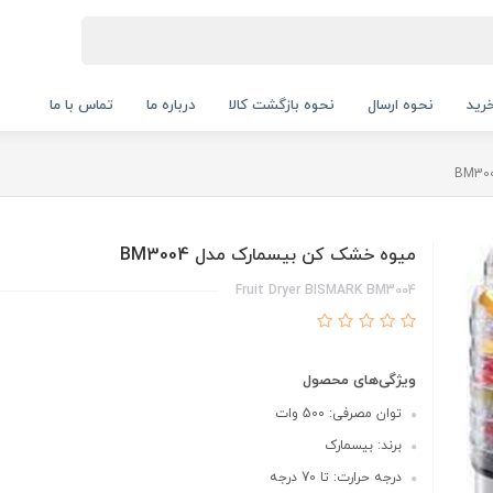
رید
نحوه ارسال
نحوه بازگشت کالا
درباره ما
تماس با ما
میوه خشک کن بیسمارک مدل BM3004
Fruit Dryer BISMARK BM3004
ویژگی‌های محصول
توان مصرفی: 500 وات
برند: بیسمارک
درجه حرارت: تا 70 درجه