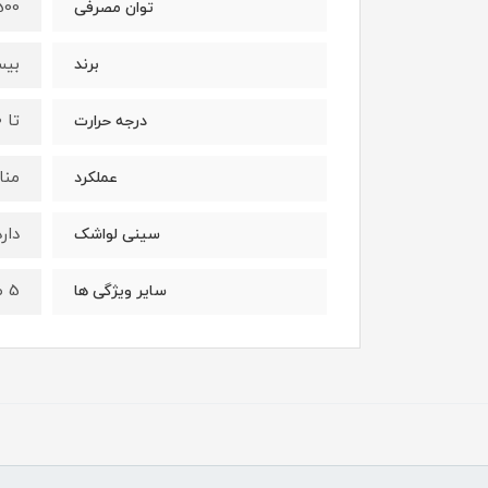
500 وا
توان مصرفی
بیس
برند
تا 70 درجه
درجه حرارت
منا
عملکرد
دارد
سینی لواشک
5 طبقه خشک کن- کمتر از 4 ساعت- تا 70 درجه حرارت- دارای سینی لواشک
سایر ویژگی ها