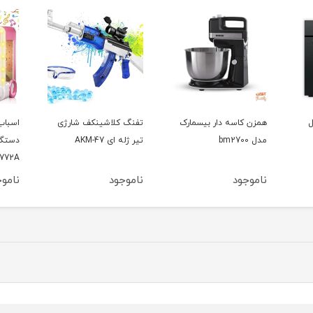
ل
همزن کاسه دار بیسمارک
تفنگ کلاشینکف شارژی
اسباب
مدل bm2700
تیر ژله ای AKM-47
دستگا
772A
ناموجود
ناموجود
ناموج