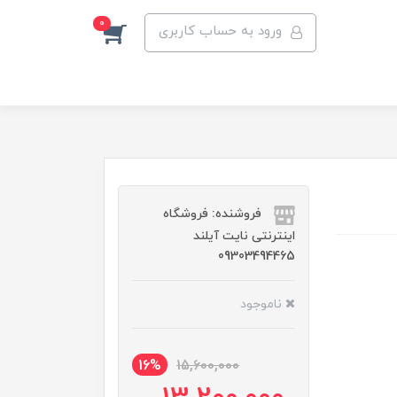
0
ورود به حساب کاربری
فروشنده: فروشگاه
اینترنتی نایت آیلند
09303494465
ناموجود
16%
15,600,000