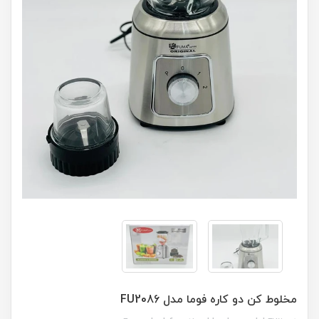
مخلوط کن دو کاره فوما مدل FU2086