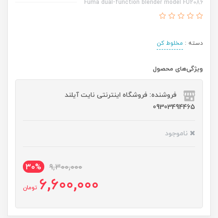
Fuma dual-function blender model FU2086
دسته :
مخلوط کن
ویژگی‌های محصول
فروشنده: فروشگاه اینترنتی نایت آیلند
09303494465
ناموجود
30%
9,300,000
6,600,000
تومان