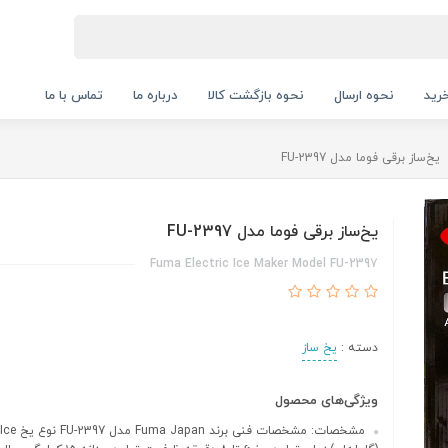
رید
نحوه ارسال
نحوه بازگشت کالا
درباره ما
تماس با ما
یخ‌ساز برقی فوما مدل FU-2397
یخ‌ساز برقی فوما مدل FU-2397
Fuma Electric Ice Maker Model FU-2397
دسته :
یخ ساز
ویژگی‌های محصول
مشخصات: مشخصات فنی ب