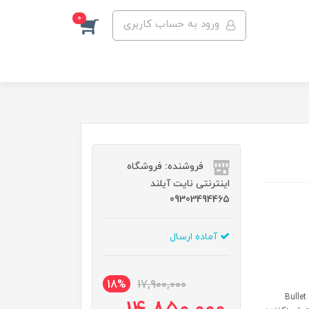
0
ورود به حساب کاربری
فروشنده: فروشگاه
اینترنتی نایت آیلند
09303494465
آماده ارسال
18%
17,900,000
رند Fuma Japan مدل FU-2397 نوع یخ Bullet Ice