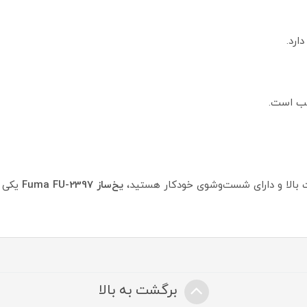
ارد.
سب است.
یت بالا و دارای شست‌وشوی خودکار هستید،
یخ‌ساز Fuma FU-2397
یکی ا
برگشت به بالا