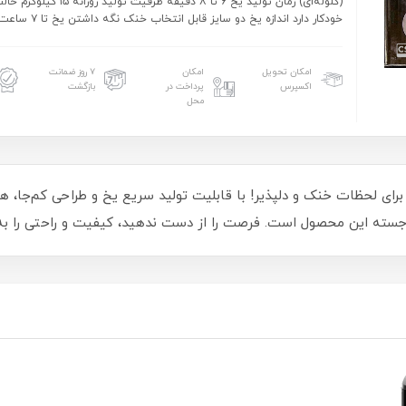
(گلوله‌ای) زمان تولید یخ ۶ تا ۸ دقیقه ظرفی
خودکار دارد اندازه یخ دو سایز قابل انتخاب خنک نگه داشتن یخ تا ۷ ساعت
امکان تحویل
امکان
۷ روز ضمانت
اکسپرس
پرداخت در
بازگشت
محل
 FU-2397، انتخابی ایده‌آل برای لحظات خنک و دلپذیر! با قابلیت تولید سریع یخ و طراح
رجسته این محصول است. فرصت را از دست ندهید، کیفیت و راحتی را به 