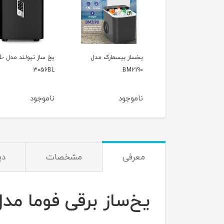
یخساز بیسمارک مدل
یخ ساز نیول
3056BL
BM2190
ناموجود
ناموجود
معرفی
مشخصات
دی
یخ‌ساز برقی فوما مدل ma FU-2397