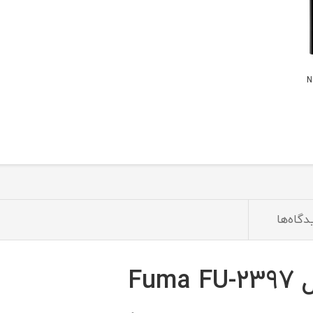
ند مدل NL-
دگاه‌ها
Fu