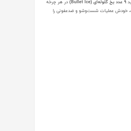
ید
۹ عدد یخ گلوله‌ای (Bullet Ice)
در هر چرخه
اه، خودش عملیات شست‌وشو و ضدعفونی را