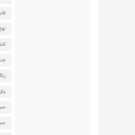
قاب
نوع 
کنت
جنس
رنگ
پنل
سیس
سین