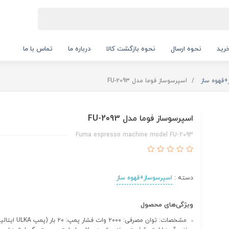
رید
نحوه ارسال
نحوه بازگشت کالا
درباره ما
تماس با ما
+قهوه ساز
اسپرسوساز فوما مدل FU-2093
اسپرسوساز فوما مدل FU-2093
Fuma espresso machine model FU-2093
دسته :
اسپرسوساز+قهوه ساز
ویژگی‌های محصول
مشخصات: توان مصرفی: ۲۰۰۰ وات 