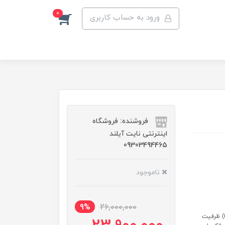
0
ورود به حساب کاربری
فروشنده: فروشگاه
اینترنتی نایت آیلند
09303494465
ناموجود
9%
26,000,000
فشار پمپ: ۲۰ بار (پمپ ULKA ایتالیا) ظرفیت