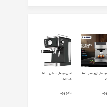
اسپرسو ساز آزور مدل AZ-
اسپرسوساز مباشی ME -
اسپرسو ساز مباشی مدل
ME-CCM2070
ECM2105
6
ود
ناموجود
ناموجود