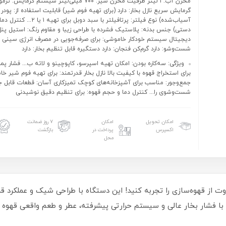
مخزن آب: ۱ لیتر ظرفیت مخزن شیر: ۷۰۰ میلی‌لیتر سیستم گرمایش:
گرمایش سریع نازل بخار: دارد (برای تهیه فوم شیر) قابلیت استفاده از: پودر 
آسیاب‌شده) نوع فیلتر: پرتافیلتر با سبد دوبل
دستی) جنس بدنه: پلاستیک فشرده با طراحی زیبا و مقاوم رنگ: استیل پنل
دیجیتال سیستم خودکار خاموشی: برای صرفه‌جویی در مصرف انرژی سینی چ
شست‌وشو: دارد گرم‌کن فنجان: دارد دستگیره قابل تنظیم بخار: دارد
برای استخراج قهوه با کیفیت بالا نازل بخار قدرتمند: برای تهیه فوم شیر خا
جمع‌وجور: مناسب برای آشپزخانه‌های کوچک تمیزکاری آسان: قطعات قابل ج
شست‌وشوی را... کنترل دما و حجم قهوه: برای تنظیم دقیق نوشیدنی
امکان تحویل
امکان
۷ روز ضمانت
اکسپرس
پرداخت در
بازگشت
محل
 مدل FU-2093، تجربه‌ای متفاوت از قهوه‌سازی را تجربه کنید! این دستگاه با طراحی شیک
د. با فشار بخار عالی و سیستم حرارتی پیشرفته، عطر و طعم واقعی قهوه 