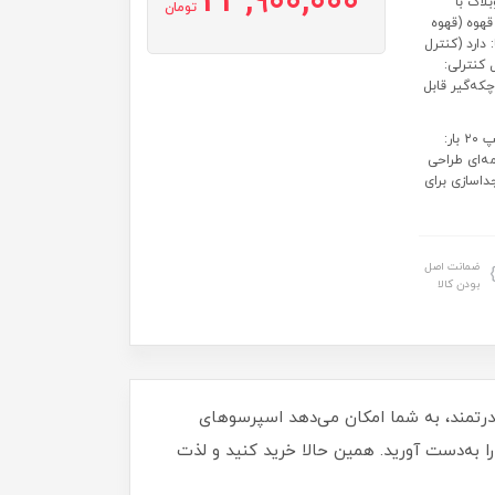
23,900,000
 ترموبلاک با
تومان
قهوه (قهوه
 برای تهیه ۱ یا ۲... کنترل دما: دارد (کنترل
 کنترلی:
که‌گیر قابل
ویژگی: سه‌کاره بودن: امکان تهیه اسپرسو، کاپوچینو و لاته ب... فشار پمپ ۲۰ بار:
مه‌ای طراحی
داسازی برای
ضمانت اصل
بودن کالا
 و عملکرد قدرتمند، به شما امکان می‌دهد اسپرسوهای
را به‌دست آورید. همین حالا خرید کنید و لذت