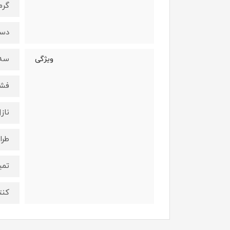
گرم
دست
سه‌
ویژگی
فشار پمپ ۲۰ ب
ناز
طرا
تمی
کنت