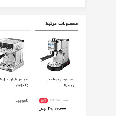
محصولات مرتبط
رسو ساز بامخزن شیر
اسپرسوساز فوما مدل
اسپرسو
 اس مدل RT-5180
FU2027
1074EXPD
ناموجود
18٪
24,300,000
16٪
17,800,000
20,100,000
15,050,000
تومان
تومان