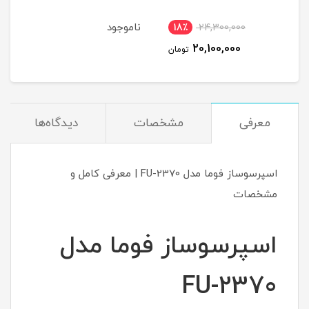
ناموجود
نام
18٪
24,300,000
1
20,100,000
مان
تومان
معرفی
مشخصات
دیدگاه‌ها
اسپرسوساز فوما مدل FU-2370 | معرفی کامل و
مشخصات
اسپرسوساز فوما مدل
FU-2370