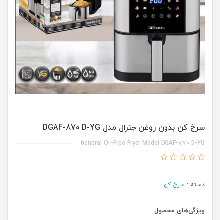
سرخ کن بدون روغن جنرال مدل DGAF-870 D-YG
General Oil-Free Fryer Model DGAF-870 D-YG
دسته :
سرخ کن
ویژگی‌های محصول