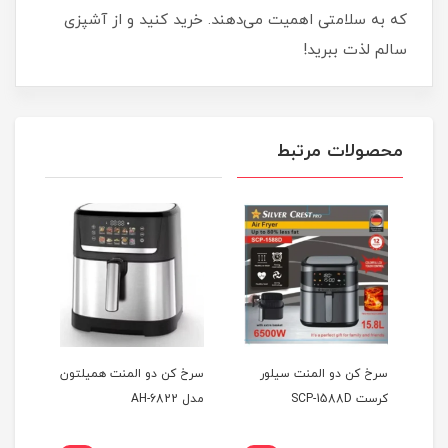
که به سلامتی اهمیت می‌دهند. خرید کنید و از آشپزی
سالم لذت ببرید!
محصولات مرتبط
سرخ کن دو المنت سیلور
سرخ کن دو المنت همیلتون
سرخ 
کرست SCP-1588D
مدل AH-6822
 101