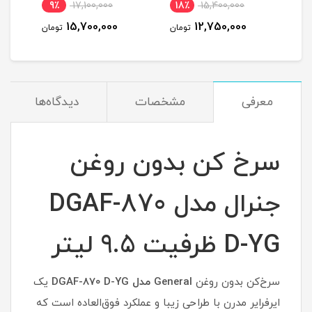
9٪
17,100,000
18٪
15,400,000
1
15,700,000
12,750,000
مان
تومان
تومان
معرفی
مشخصات
دیدگاه‌ها
سرخ کن بدون روغن
جنرال مدل DGAF-870
D-YG ظرفیت 9.5 لیتر
سرخ‌کن بدون روغن
General مدل DGAF-870 D-YG
یک
ایرفرایر مدرن با طراحی زیبا و عملکرد فوق‌العاده است که