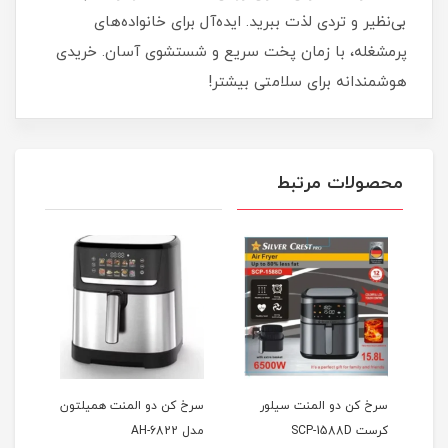
بی‌نظیر و تردی لذت ببرید. ایده‌آل برای خانواده‌های
پرمشغله، با زمان پخت سریع و شستشوی آسان. خریدی
هوشمندانه برای سلامتی بیشتر!
محصولات مرتبط
سرخ کن دو المنت سیلور
سرخ کن دو المنت همیلتون
سرخ 
کرست SCP-1588D
مدل AH-6822
 101