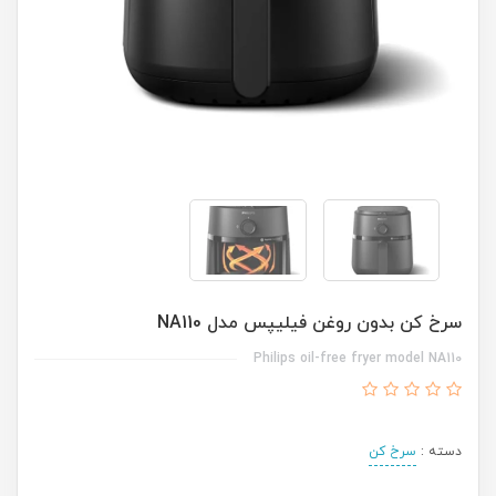
سرخ کن بدون روغن فیلیپس مدل NA110
Philips oil-free fryer model NA110
دسته :
سرخ کن