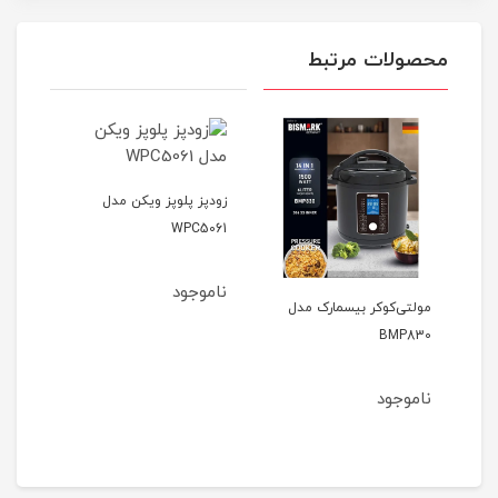
محصولات مرتبط
مدل
زودپز پلوپز ویکن مدل
زودپ
220
WPC5061
ناموجود
نام
مولتی‌کوکر بیسمارک مدل
BMP830
ناموجود