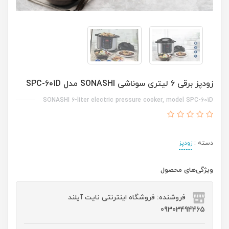
زودپز برقی 6 لیتری سوناشی SONASHI مدل SPC-601D
SONASHI 6-liter electric pressure cooker, model SPC-601D
دسته :
زودپز
ویژگی‌های محصول
فروشنده: فروشگاه اینترنتی نایت آیلند
09303494465