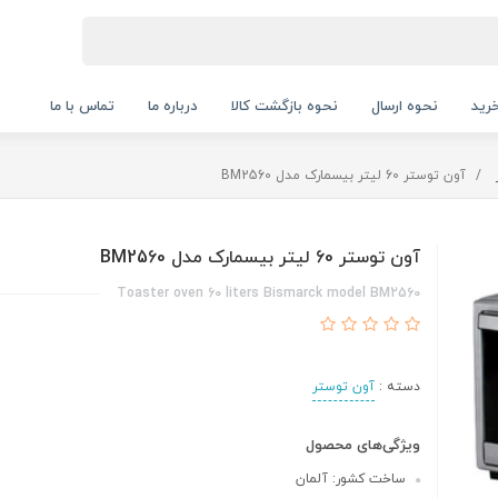
رید
نحوه ارسال
نحوه بازگشت کالا
درباره ما
تماس با ما
آون توستر 60 لیتر بیسمارک مدل BM2560
آون توستر 60 لیتر بیسمارک مدل BM2560
Toaster oven 60 liters Bismarck model BM2560
دسته :
آون توستر
ویژگی‌های محصول
ساخت کشور: آلمان