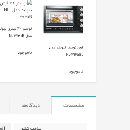
توستر 30 لیتری نیول
مدل NL-2730B
 توستر سوناشی مدل
آون توستر نیولند مدل
ناموجود
NL-2945BL
STO-
وجود
ناموجود
مشخصات
دیدگاه‌ها
آلم
ساخت کشور