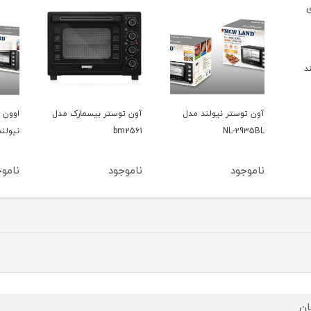
ند
آون توستر نیولند مدل
آون توستر بیسمارک مدل
NL-2935BL
bm2561
نیولند م
ناموجود
ناموجود
ناموج
ان