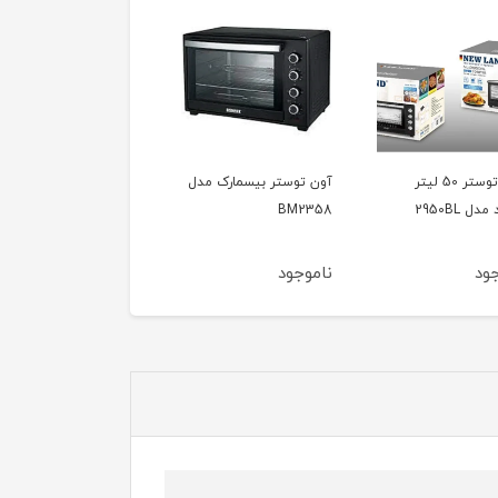
اوون توستر 50 لیتر
آون توستر بیسمارک مدل
دل 2950BL
BM2358
ود
ناموجود