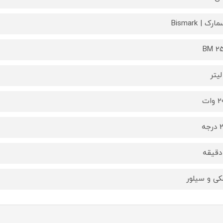
رک | Bismark
BM 2
وات
جه
ی و سیلور