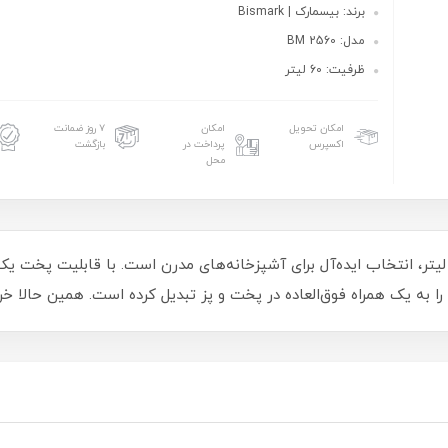
برند: بیسمارک | Bismark
مدل: BM 2560
ظرفیت: 60 لیتر
امکان تحویل
امکان
۷ روز ضمانت
اکسپرس
پرداخت در
بازگشت
محل
ون توستر بیسمارک مدل BM2560 با ظرفیت 60 لیتر، انتخاب ایده‌آل برای آشپزخانه‌های مدرن است. ب
 را به یک همراه فوق‌العاده در پخت و پز تبدیل کرده است. همین حالا خ