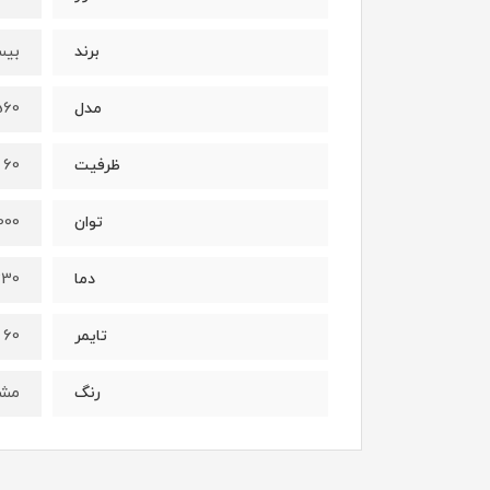
بیسما
برند
560
مدل
60 لیتر
ظرفیت
2000 
توان
230 در
دما
60 دقیقه
تایمر
مشک
رنگ