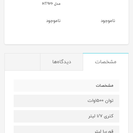
مدل HT926
تک مدل
ناموجود
ناموجود
نام
9
مان
مشخصات
دیدگاه‌ها
مشخصات
توان 1500وات
کتری 1/7 لیتر
قوری1 لیتر