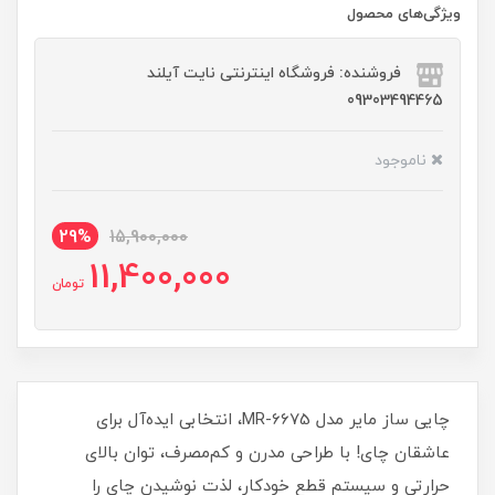
ویژگی‌های محصول
فروشنده: فروشگاه اینترنتی نایت آیلند
09303494465
ناموجود
29%
15,900,000
11,400,000
تومان
چایی ساز مایر مدل MR-6675، انتخابی ایده‌آل برای
عاشقان چای! با طراحی مدرن و کم‌مصرف، توان بالای
حرارتی و سیستم قطع خودکار، لذت نوشیدن چای را