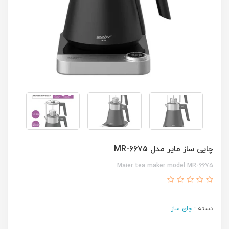
چایی ساز مایر مدل MR-6675
Maier tea maker model MR-6675
دسته :
چای ساز