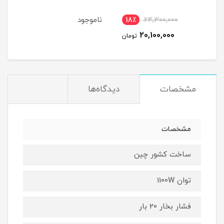
ناموجود
نام
18٪
24,300,000
1
20,100,000
مان
تومان
مشخصات
دیدگاه‌ها
مشخصات
ساخت کشور چین
توان 1100W
فشار بخار 20 بار