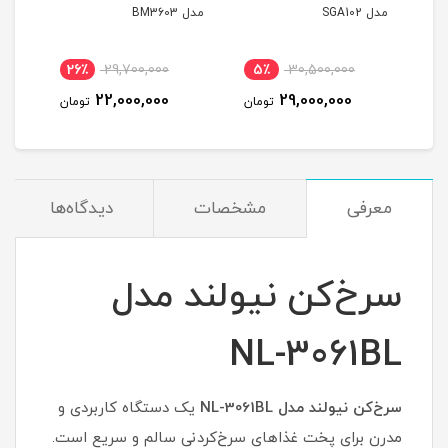
مدل SGA102
مدل BM3603
مدل F6823
نام
26٪
29,700,000
5٪
30,500,000
11
22,000,000
29,000,000
مان
تومان
تومان
معرفی
مشخصات
دیدگاه‌ها
سرخ‌کن نیولند مدل
NL-3061BL
سرخ‌کن نیولند مدل NL-3061BL
یک دستگاه کاربردی و
مدرن برای پخت غذاهای سرخ‌کردنی سالم و سریع است.