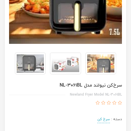
سرخ‌کن نیولند مدل NL-3061BL
Newland Fryer Model NL-3061BL
دسته :
سرخ کن