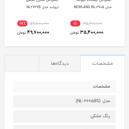
مدل NEWLAND NL-2705
نیولند مدل NL2727B
022
نام
17٪
59,800,000
1٪
35,600,000
11
49,700,000
35,400,000
مان
تومان
تومان
مشخصات
دیدگاه‌ها
مشخصات
مدل: (NL-2665BS)
رنگ مشکی