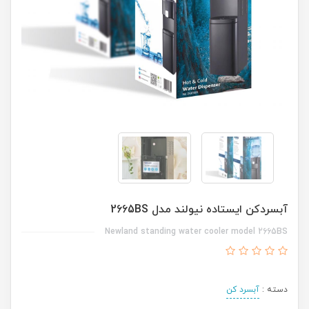
آبسردکن ایستاده نیولند مدل 2665BS
Newland standing water cooler model 2665BS
دسته :
آبسرد کن