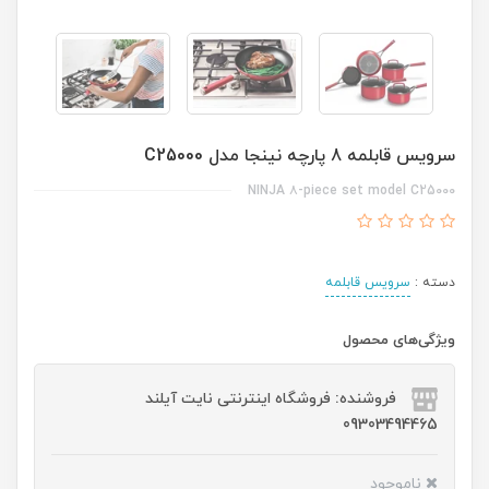
سرویس قابلمه 8 پارچه نینجا مدل C25000
NINJA ۸-piece set model C25000
دسته :
سرویس قابلمه
ویژگی‌های محصول
فروشنده: فروشگاه اینترنتی نایت آیلند
09303494465
ناموجود