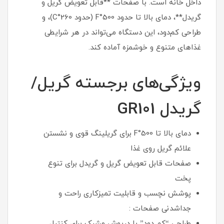
داخل خانه است. با صفحات **قابل تعویض گریل و
گریدل**، دمای بالا تا حدود 500°F (حدود 260°C)، و
طراحی کم‌دود، این دستگاه می‌تواند در هر شرایطی
غذاهای متنوع و خوشمزه آماده کند.
ویژگی‌های برجسته گریل/
گریدل GR101
دمای بالا تا 500°F برای گریلینگ قوی و نشستن
علائم گریل روی غذا
صفحات قابل تعویض گریل و گریدل برای تنوع
پخت
پوشش نچسب و قابلیت تمیزکاری راحت و
جداشدنی صفحات :
طراحی “کم دود” با درپوش مشبک برای کنترل