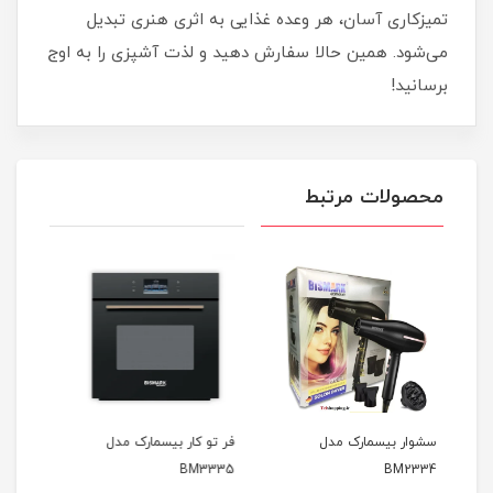
تمیزکاری آسان، هر وعده غذایی به اثری هنری تبدیل
می‌شود. همین حالا سفارش دهید و لذت آشپزی را به اوج
برسانید!
محصولات مرتبط
فر تو کار بیسمارک مدل
همزن کاسه دار بیسمارک
تفن
BM3335
مدل bm2700
ژله ای 