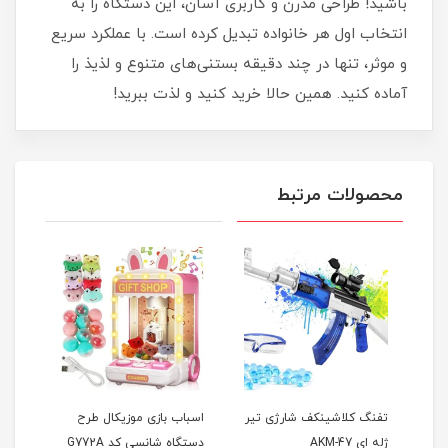
باشید! طراحی مدرن و کاربری آسان، این دستگاه را به
انتخاب اول هر خانواده تبدیل کرده است. با عملکرد سریع
و موثر، تنها در چند دقیقه بستنی‌های متنوع و لذیذ را
آماده کنید. همین حالا خرید کنید و لذت ببرید!
محصولات مرتبط
تفنگ کلاشینکف شارژی تیر
اسباب بازی موزیکال طرح
ماشی
ژله ای AKM-47
دستگاه شانسی کد G772A
WLTOYS 