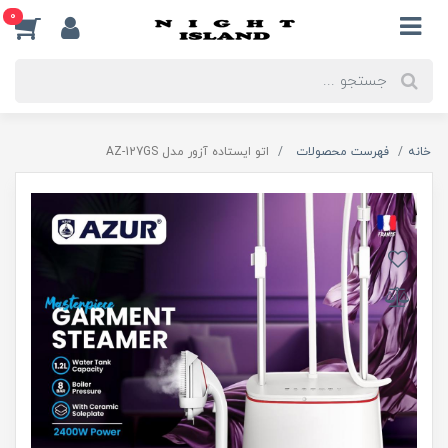
0
خانه
فهرست محصولات
اتو ایستاده آزور مدل AZ-127GS