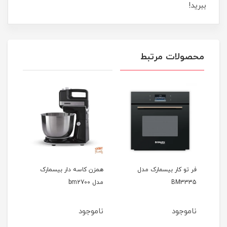
ببرید!
محصولات مرتبط
فر تو کار بیسمارک مدل
همزن کاسه دار بیسمارک
تفنگ
BM3335
مدل bm2700
ژله ای 7
ناموجود
ناموجود
نام