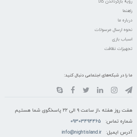
رویه بازگرداندن کالا
راهنما
درباره ما
نحوه ارسال مرسولات
اسباب بازی
تجهیزات نظافت
ما را در شبکه‌های اجتماعی دنبال کنید:
هفت روز هفته ،از ساعت ۹ الی ۲۲ پاسخگوی شما هستیم
شماره تماس:
09303494465
آدرس ایمیل:
info@nightisland.ir