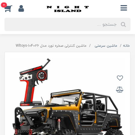
0
خانه
ماشین سرعتی
ماشین کنترلی صخره نورد مدل Wltoys-104026