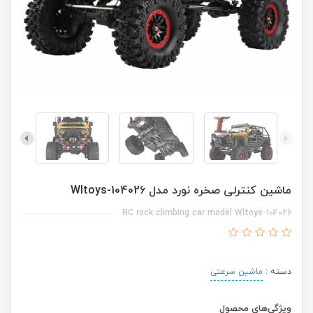
ماشین کنترلی صخره نورد مدل Wltoys-104026
RC rock climbing car model Wltoys-104026
دسته :
ماشین سرعتی
ویژگی‌های محصول