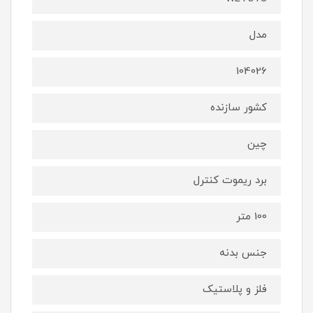
مدل
104026
کشور سازنده
چین
برد ریموت کنترل
100 متر
جنس بدنه
فلز و پلاستیک