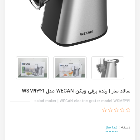
سالاد ساز | رنده برقی ویکن WECAN مدل WSM9321
salad maker | WECAN electric grater model WSM9321
دسته :
غذا ساز