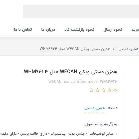
رید
نحوه ارسال
نحوه بازگشت کالا
درباره ما
تماس با ما
همزن دستی
همزن دستی ویکن WECAN مدل WHM9424
همزن دستی ویکن WECAN مدل WHM9424
WECAN manual mixer model WHM9424
دسته :
همزن دستی
ویژگی‌های محصول
سایر توضیحات: - جنس بدنه: پلاستیک - دارای حالت پالس - دارای دکمه..