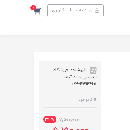
0
ورود به حساب کاربری
فروشنده: فروشگاه
اینترنتی نایت آیلند
09303494465
ناموجود
32%
7,500,000
.