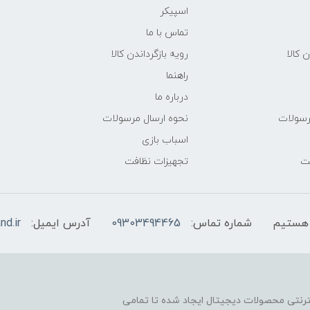
اسپیکر
تماس با ما
ن کالا
رویه بازگرداندن کالا
راهنما
درباره ما
رسولات
نحوه ارسال مرسولات
اسباب بازی
فت
تجهیزات نظافت
شماره تماس:
09303494465
آدرس ایمیل:
nd.ir
نترنتی محصولات دیجیتال ایجاد شده تا تمامی