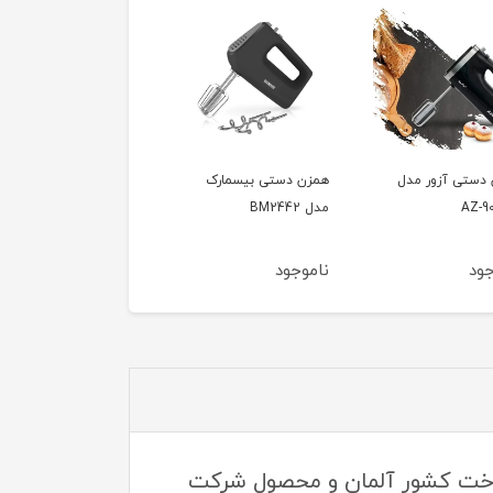
دستی آزور مدل
همزن دستی بیسمارک
AZ-9
مدل BM2442
جود
ناموجود
و طرح منحصربفرد خود، ساخت کشور آلمان و محصول شرکت