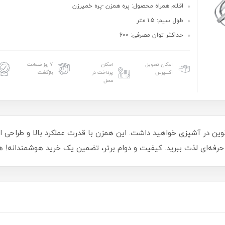
اقلام همراه محصول: پره همزن -پره خمیرزن
طول سیم: ۱.5 متر
حداکثر توان مصرفی: 600
امکان تحویل
امکان
۷ روز ضمانت
اکسپرس
پرداخت در
بازگشت
محل
ویکن مدل WHM9424، تجربه‌ای نوین در آشپزی خواهید داشت. این همزن با قدرت عملکرد بال
یج حرفه‌ای لذت ببرید. کیفیت و دوام برتر، تضمین یک خرید هوشمندانه! 