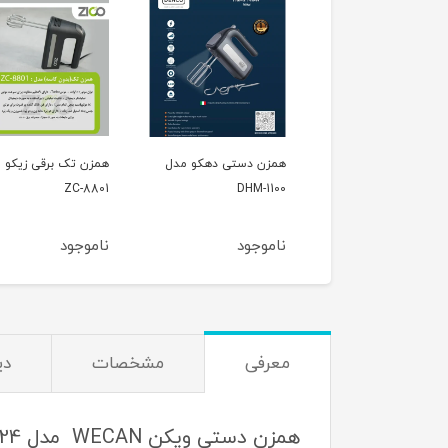
همزن دستی دهکو مدل
همزن تک برقی زیکو 
ZC-8801
DHM-1100
ناموجود
ناموجود
معرفی
مشخصات
دی