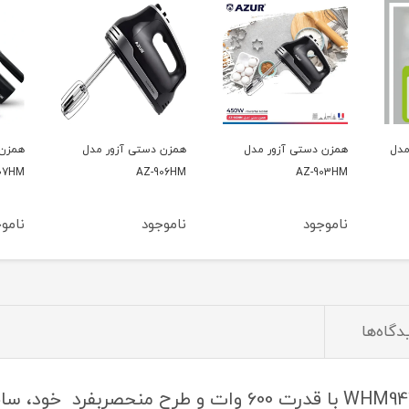
مدل
همزن دستی آزور مدل
همزن دستی آزور مدل
همزن 
07HM
AZ-906HM
AZ-903HM
ناموجود
ناموجود
نامو
دگاه‌ها
همزن دستی ویکن WECAN مدل WHM9424 با قدرت 600 وات 